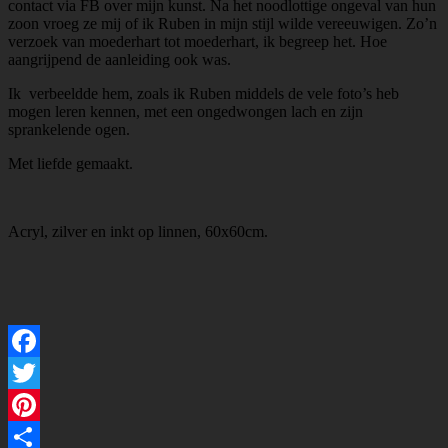
contact via FB over mijn kunst. Na het noodlottige ongeval van hun
zoon vroeg ze mij of ik Ruben in mijn stijl wilde vereeuwigen. Zo’n
verzoek van moederhart tot moederhart, ik begreep het. Hoe
aangrijpend de aanleiding ook was.
Ik verbeeldde hem, zoals ik Ruben middels de vele foto’s heb
mogen leren kennen, met een ongedwongen lach en zijn
sprankelende ogen.
Met liefde gemaakt.
Acryl, zilver en inkt op linnen, 60x60cm.
Facebook
Twitter
Pinterest