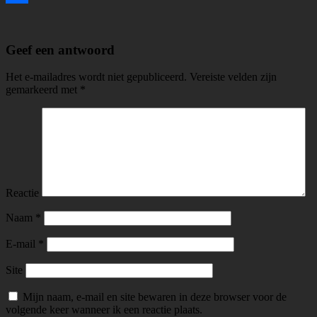
Delen
Geef een antwoord
Het e-mailadres wordt niet gepubliceerd.
Vereiste velden zijn
gemarkeerd met
*
Reactie
Naam
*
E-mail
*
Site
Mijn naam, e-mail en site bewaren in deze browser voor de
volgende keer wanneer ik een reactie plaats.