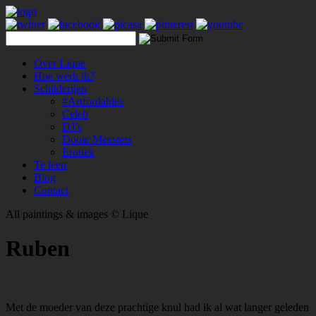
Over Lique
Hoe werk ik?
Schilderijen
#Artfordables
Celeb
DJ’s
Dooie Meesters
Erotiek
Te leen
Blog
Contact
All paintings & images © Lique
Ruben
Met de moeder van deze prachtige knul had ik al wat langer geleden